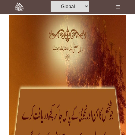
Home
Al-Quran
Books
Media
Madani Channel
Volunteer Portal
Rohani Ilaj
Donation
Blog
Magazine
Departments