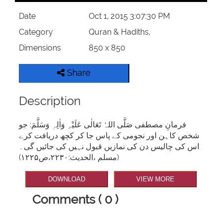
Date
Oct 1, 2015 3:07:30 PM
Category
Quran & Hadiths,
Dimensions
850 x 850
Share
Description
فرمانِ مصطفی صَلَّی اللہُ تَعَالٰی عَلَیْہِ وَاٰلِہٖ وَسَلَّمَ: جو
شخص کاہن اور نجومی کے پاس جا کر کچھ دریافت کرے
اس کی چالیس دن کی نمازیں قبول نہیں کی جائیں گی۔
(مسلم ،الحدیث:۲۲۳۰،ص۱۲۲۵)
DOWNLOAD
VIEW MORE
Comments ( 0 )