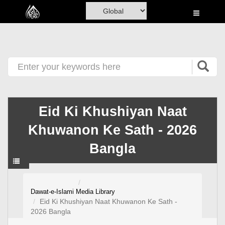
Home
Al-Quran
Books
Media
Madani Channel
Eid Ki Khushiyan Naat
Volunteer Portal
Khuwanon Ke Sath - 2026
Rohani Ilaj
Bangla
Donation
Blog
Dawat-e-Islami
Media Library
Eid Ki Khushiyan Naat Khuwanon Ke Sath -
Magazine
2026 Bangla