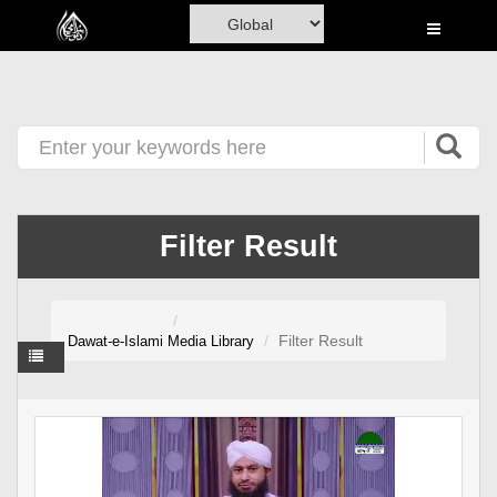
Home
Al-Quran
Books
Media
Madani Channel
Filter Result
Volunteer Portal
Rohani Ilaj
Filter Result
Dawat-e-Islami
Media Library
Donation
Blog
Magazine