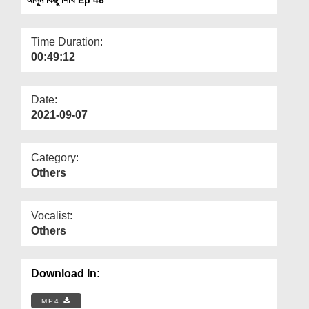
Departments
Our Websites
Time Duration:
00:49:12
More
Date:
2021-09-07
Category:
Others
Vocalist:
Others
Download In:
MP4