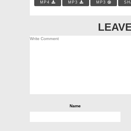
MP4
MP3
MP3
SH
LEAVE
Name