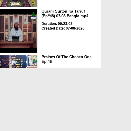
Qurani Surton Ka Tarruf
(Ep#48) 03-08 Bangla.mp4
Duration: 00:23:02
Created Date: 07-08-2026
Praises Of The Chosen One
Ep 46
Duration: 00:54:31
Created Date: 07-08-2026
Nasheed Night Ep 67
Duration: 01:07:02
Created Date: 07-08-2026