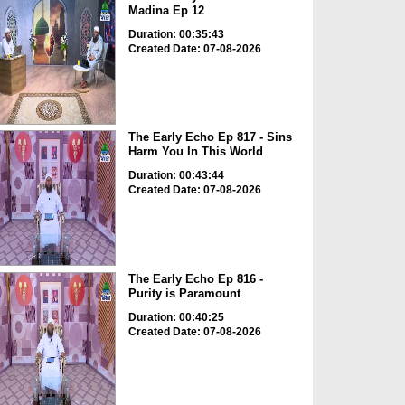
Madina Ep 12
Duration: 00:35:43
Created Date: 07-08-2026
The Early Echo Ep 817 - Sins
Harm You In This World
Duration: 00:43:44
Created Date: 07-08-2026
The Early Echo Ep 816 -
Purity is Paramount
Duration: 00:40:25
Created Date: 07-08-2026