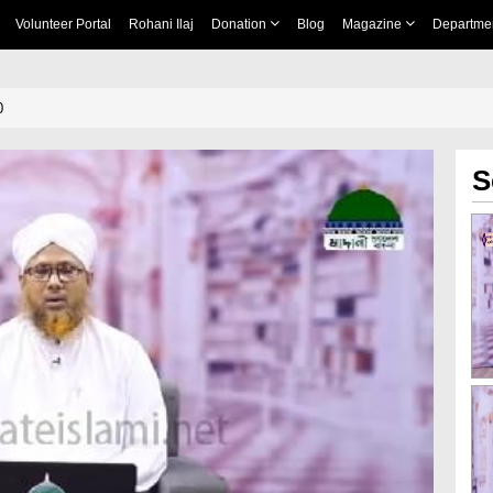
Volunteer Portal
Rohani Ilaj
Donation
Blog
Magazine
Departme
0
S