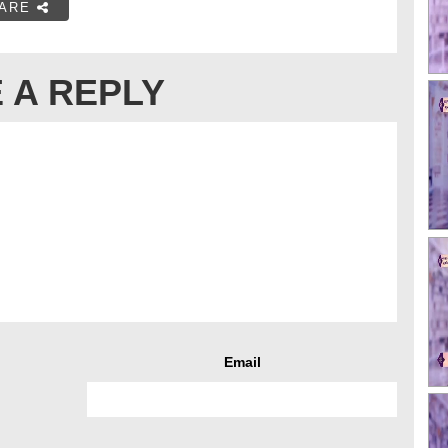
ARE
 A REPLY
Email