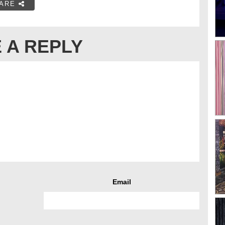
ARE
 A REPLY
Email