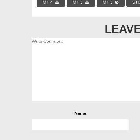
MP4
MP3
MP3
SH
LEAVE
Name