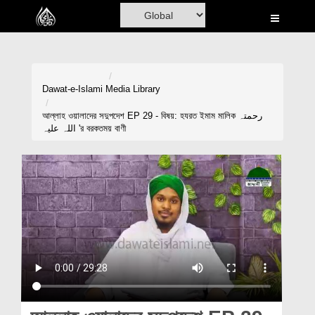
Home
Al-Quran
Books
Dawat-e-Islami
Media Library
Media
আল্লাহ ওয়ালাদের সদুপদেশ EP 29 - বিষয়: হযরত ইমাম মালিক رحمتہ
اللہ علیہ 'র বরকতময় বাণী
Madani Channel
Volunteer Portal
Rohani Ilaj
Donation
Blog
Magazine