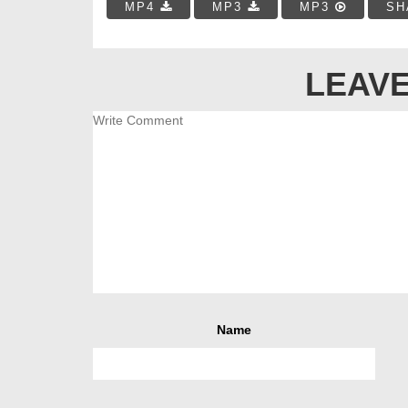
MP4
MP3
MP3
SH
LEAVE
Name