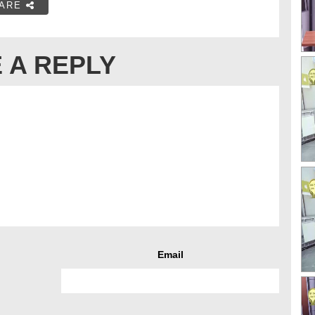
ARE
 A REPLY
Email