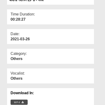
Departments
Our Websites
Time Duration:
00:28:27
More
Date:
2021-03-26
Category:
Others
Vocalist:
Others
Download In:
MP4