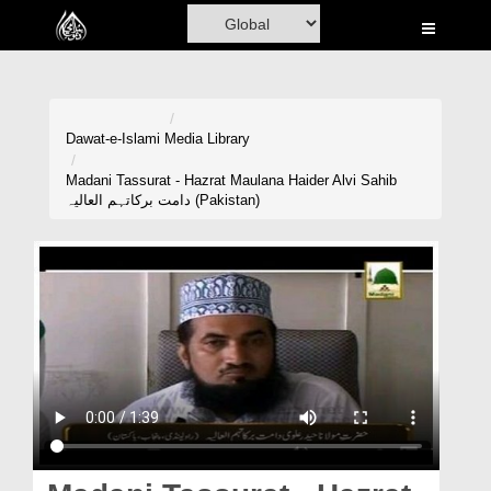
Home
Al-Quran
Books
Dawat-e-Islami
Media Library
Media
Madani Tassurat - Hazrat Maulana Haider Alvi Sahib
دامت برکاتہم العالیہ (Pakistan)
Madani Channel
Volunteer Portal
Rohani Ilaj
Donation
Blog
Magazine