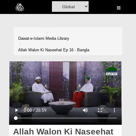
Home
Al-Quran
Books
Dawat-e-Islami
Media Library
Media
Allah Walon Ki Naseehat Ep 16 - Bangla
Madani Channel
Volunteer Portal
Rohani Ilaj
Donation
Blog
Magazine
Allah Walon Ki Naseehat