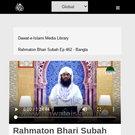
Home
Al-Quran
Books
Dawat-e-Islami
Media Library
Media
Rahmaton Bhari Subah Ep 462 - Bangla
Madani Channel
Volunteer Portal
Rohani Ilaj
Donation
Blog
Magazine
Rahmaton Bhari Subah