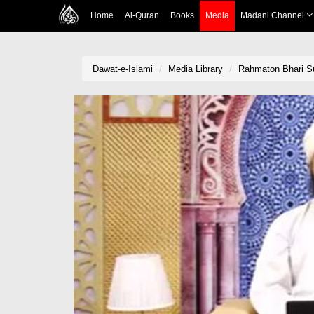
Home
Al-Quran
Books
Media
Madani Channel
Dawat-e-Islami
Media Library
Rahmaton Bhari S