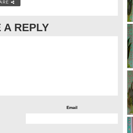
ARE
 A REPLY
Email