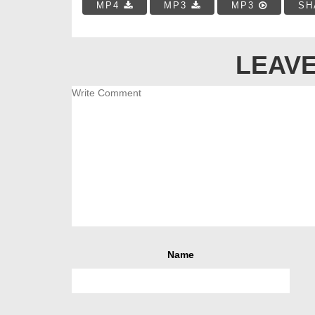
MP4
MP3
MP3
SH
LEAVE
Name