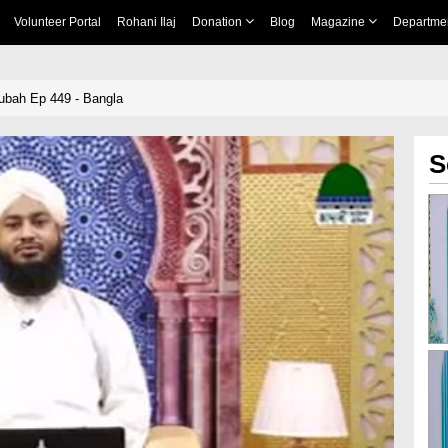
Volunteer Portal
Rohani Ilaj
Donation
Blog
Magazine
Departme
ubah Ep 449 - Bangla
S