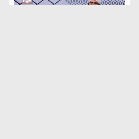
Tazeem e Mustafa صلی اللہ تعالیٰ علیہ وآلہٖ وسلم...
Duration: 00:26:22
Created Date: 27-10-2020
Qalam e Raza Kay Shahkar Ep 09 - Rasool e Anwar
ص...
Duration: 00:26:54