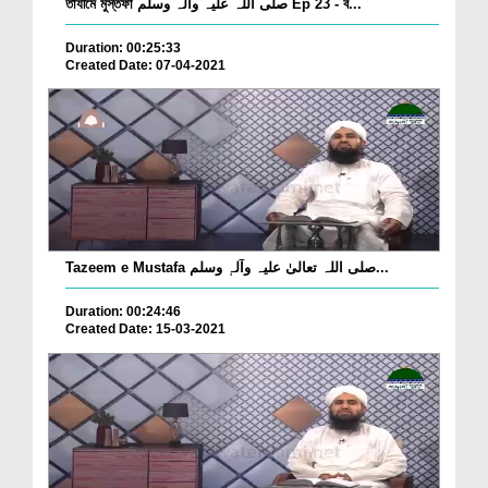
তাযীমে মুস্তফা صلی اللہ علیہ وآلہ وسلم Ep 23 - ব...
Duration: 00:25:33
Created Date: 07-04-2021
Tazeem e Mustafa صلی اللہ تعالیٰ علیہ وآلہٖ وسلم...
Duration: 00:24:46
Created Date: 15-03-2021