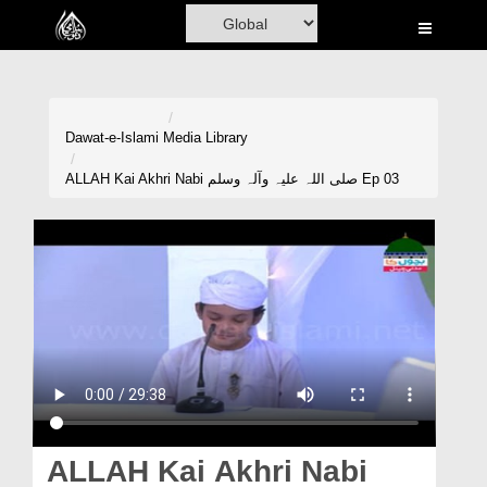
Home
Al-Quran
Books
Dawat-e-Islami
Media Library
Media
ALLAH Kai Akhri Nabi صلی اللہ علیہ وآلہ وسلم Ep 03
Madani Channel
Volunteer Portal
Rohani Ilaj
Donation
Blog
Magazine
ALLAH Kai Akhri Nabi