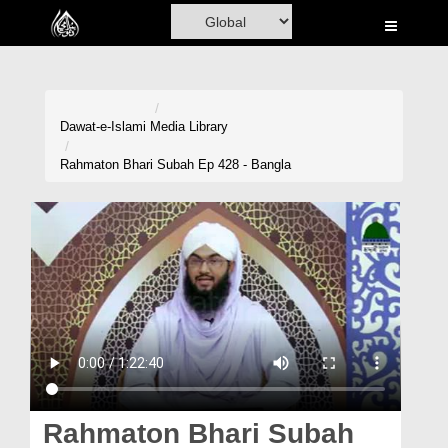
Home
Al-Quran
Books
Dawat-e-Islami
Media Library
Media
Rahmaton Bhari Subah Ep 428 - Bangla
Madani Channel
Volunteer Portal
Rohani Ilaj
Donation
Blog
Magazine
Rahmaton Bhari Subah