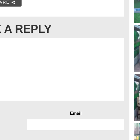
ARE
 A REPLY
Email