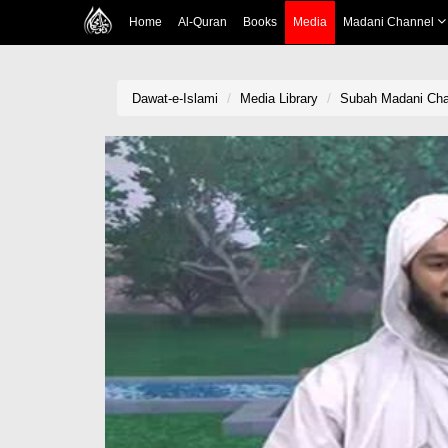
Home
Al-Quran
Books
Media
Madani Channel
Dawat-e-Islami
Media Library
Subah Madani Cha