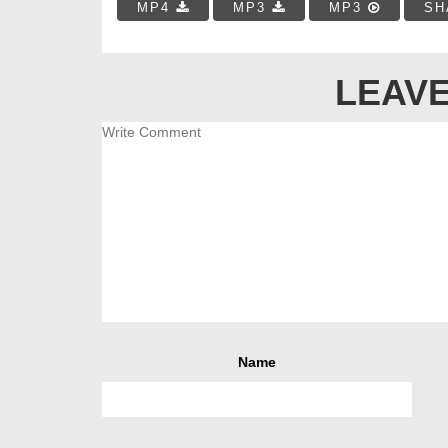
MP4
MP3
MP3
SH
LEAVE
Name