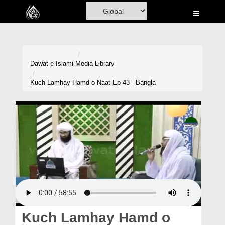
Home
Al-Quran
Books
Dawat-e-Islami
Media Library
Media
Kuch Lamhay Hamd o Naat Ep 43 - Bangla
Madani Channel
Volunteer Portal
Rohani Ilaj
Donation
Blog
Magazine
Kuch Lamhay Hamd o