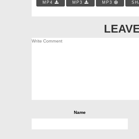
MP4
MP3
MP3
SH
LEAVE
Name