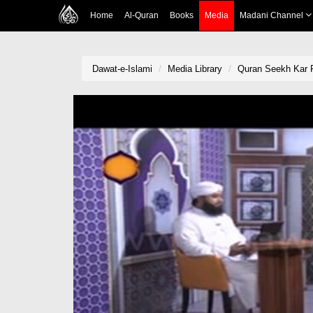
Home
Al-Quran
Books
Media
Madani Channel
Dawat-e-Islami
Media Library
Quran Seekh Kar P