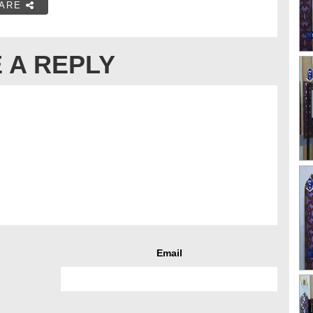
ARE
 A REPLY
Email