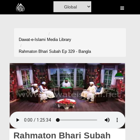
Home
Al-Quran
Books
Dawat-e-Islami
Media Library
Media
Rahmaton Bhari Subah Ep 329 - Bangla
Madani Channel
Volunteer Portal
Rohani Ilaj
Donation
Blog
Magazine
Rahmaton Bhari Subah