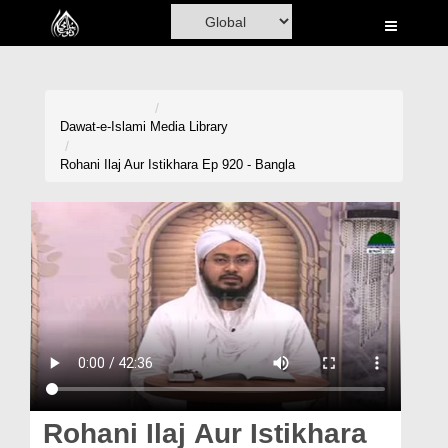
Home
Al-Quran
Books
Dawat-e-Islami
Media Library
Media
Rohani Ilaj Aur Istikhara Ep 920 - Bangla
Madani Channel
Volunteer Portal
Rohani Ilaj
Donation
Blog
Magazine
Rohani Ilaj Aur Istikhara