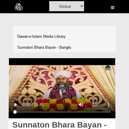
Home
Al-Quran
Books
Dawat-e-Islami
Media Library
Media
Sunnaton Bhara Bayan - Bangla
Madani Channel
Volunteer Portal
Rohani Ilaj
Donation
Blog
Magazine
Sunnaton Bhara Bayan -