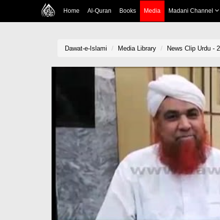
Home
Al-Quran
Books
Media
Madani Channel
Dawat-e-Islami
Media Library
News Clip Urdu - 2