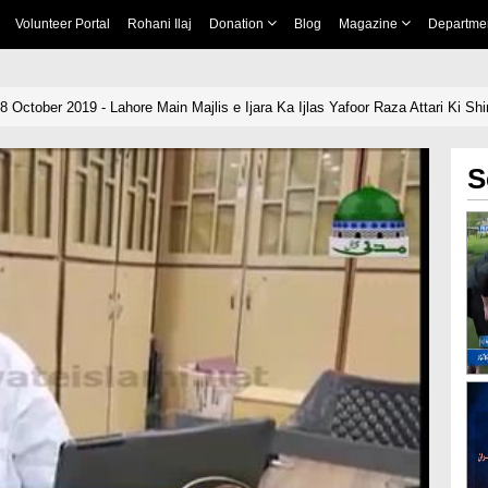
Volunteer Portal
Rohani Ilaj
Donation
Blog
Magazine
Departme
8 October 2019 - Lahore Main Majlis e Ijara Ka Ijlas Yafoor Raza Attari Ki Shi
S