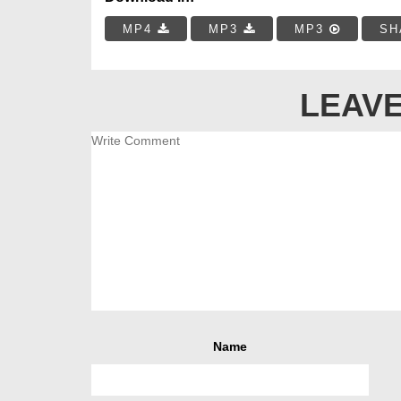
MP4
MP3
MP3
SH
LEAVE
Name