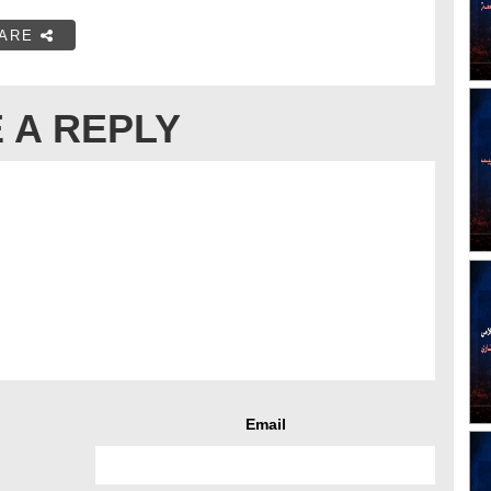
ARE
 A REPLY
Email