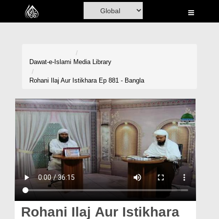
Home
Al-Quran
Books
Dawat-e-Islami
Media Library
Media
Rohani Ilaj Aur Istikhara Ep 881 - Bangla
Madani Channel
Volunteer Portal
Rohani Ilaj
Donation
Blog
Magazine
Rohani Ilaj Aur Istikhara