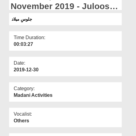
Departments
November 2019 - Juloos e
Meelad
Our Websites
جلوسِ میلاد
More
Time Duration:
00:03:27
Date:
2019-12-30
Category:
Madani Activities
Vocalist:
Others