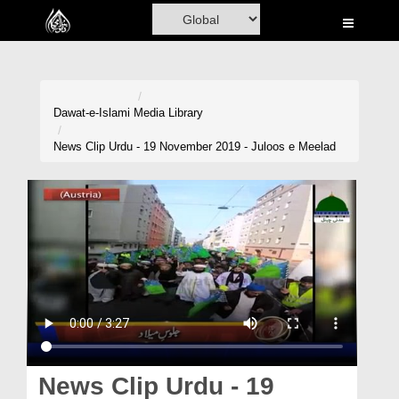
Home
Al-Quran
Books
Dawat-e-Islami
Media Library
Media
News Clip Urdu - 19 November 2019 - Juloos e Meelad
Madani Channel
Volunteer Portal
Rohani Ilaj
Donation
Blog
Magazine
News Clip Urdu - 19