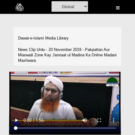
Home
Al-Quran
Books
Dawat-e-Islami
Media Library
Media
News Clip Urdu - 20 November 2019 - Pakpattan Aur
Mianwali Zone Kay Jamiaat ul Madina Ka Online Madani
Madani Channel
Mashwara
Volunteer Portal
Rohani Ilaj
Donation
Blog
Magazine