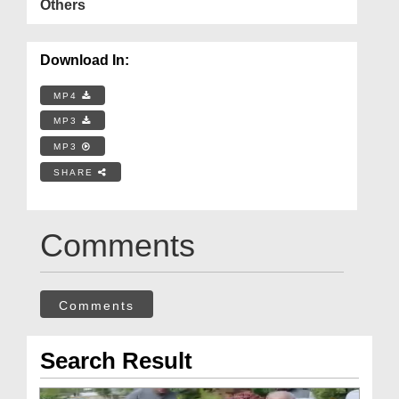
Others
Download In:
MP4
MP3
MP3
SHARE
Comments
Comments
Search Result