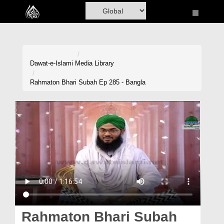
Home
Al-Quran
Books
Dawat-e-Islami
Media Library
Media
Rahmaton Bhari Subah Ep 285 - Bangla
Madani Channel
Volunteer Portal
Rohani Ilaj
Donation
Blog
Magazine
Rahmaton Bhari Subah