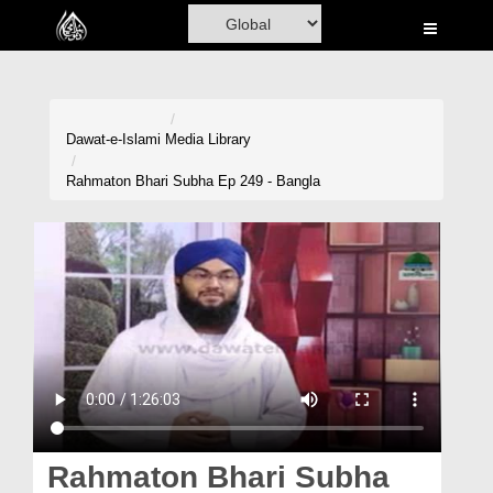
Home
Al-Quran
Books
Dawat-e-Islami
Media Library
Media
Rahmaton Bhari Subha Ep 249 - Bangla
Madani Channel
Volunteer Portal
Rohani Ilaj
Donation
Blog
Magazine
Rahmaton Bhari Subha