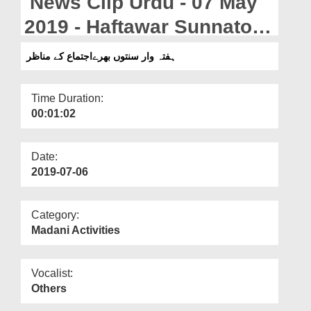
News Clip Urdu - 07 May
Departments
2019 - Haftawar Sunnaton
Our Websites
Bharay Ijtima Kay Manazir
ہفتہ وار سنتوں بھرےاجتماع کے مناظر
More
Time Duration:
00:01:02
Date:
2019-07-06
Category:
Madani Activities
Vocalist:
Others