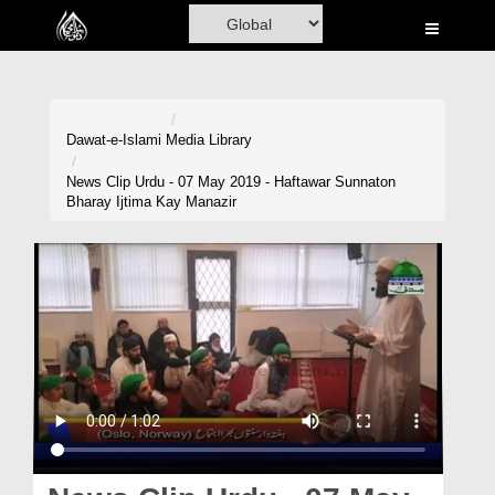
Home
Al-Quran
Books
Dawat-e-Islami
Media Library
Media
News Clip Urdu - 07 May 2019 - Haftawar Sunnaton
Bharay Ijtima Kay Manazir
Madani Channel
Volunteer Portal
Rohani Ilaj
Donation
Blog
Magazine