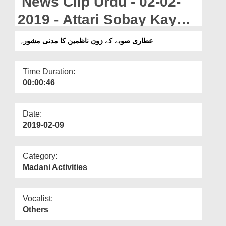
News Clip Urdu - 02-02-
Departments
2019 - Attari Sobay Kay
Our Websites
Zone Nazimeen Ka Madani
عطاری صوبے کے زون ناظمین کا مدنی مشورہ
More
Mashwara
Time Duration:
00:00:46
Date:
2019-02-09
Category:
Madani Activities
Vocalist:
Others