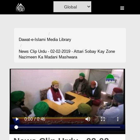
Home
Al-Quran
Books
Dawat-e-Islami
Media Library
Media
News Clip Urdu - 02-02-2019 - Attari Sobay Kay Zone
Nazimeen Ka Madani Mashwara
Madani Channel
Volunteer Portal
Rohani Ilaj
Donation
Blog
Magazine