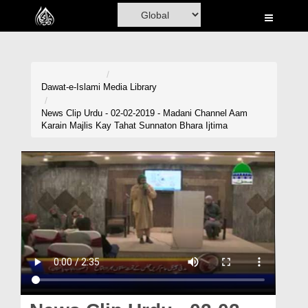
Home
Al-Quran
Books
Dawat-e-Islami
Media Library
Media
News Clip Urdu - 02-02-2019 - Madani Channel Aam
Karain Majlis Kay Tahat Sunnaton Bhara Ijtima
Madani Channel
Volunteer Portal
Rohani Ilaj
Donation
Blog
Magazine