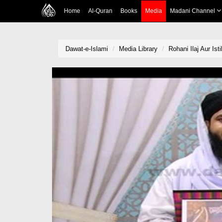
Home
Al-Quran
Books
Media
Madani Channel
Dawat-e-Islami
Media Library
Rohani Ilaj Aur Is