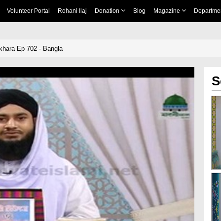
Volunteer Portal
Rohani Ilaj
Donation
Blog
Magazine
Departme
tikhara Ep 702 - Bangla
S