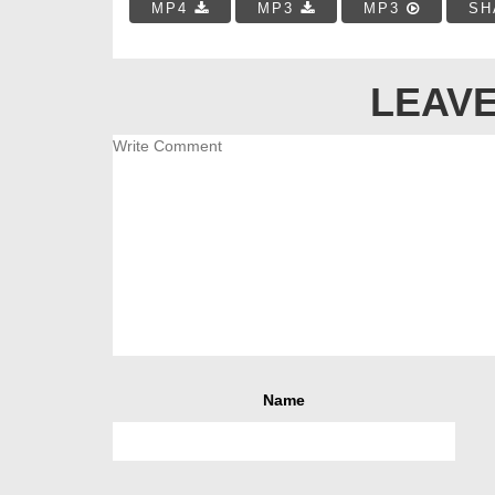
MP4
MP3
MP3
SH
LEAVE
Name