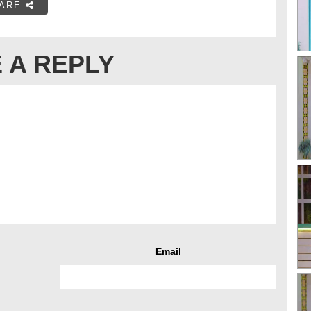
ARE
 A REPLY
Email