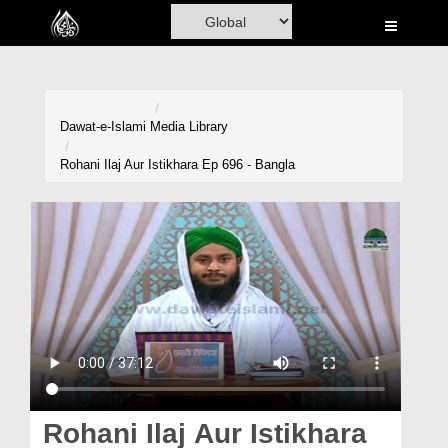
Home
Al-Quran
Books
Dawat-e-Islami
Media Library
Media
Rohani Ilaj Aur Istikhara Ep 696 - Bangla
Madani Channel
Volunteer Portal
Rohani Ilaj
Donation
Blog
Magazine
Rohani Ilaj Aur Istikhara