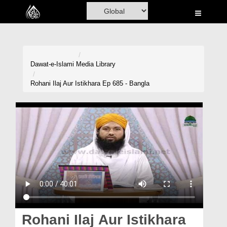
Home
Al-Quran
Books
Dawat-e-Islami
Media Library
Media
Rohani Ilaj Aur Istikhara Ep 685 - Bangla
Madani Channel
Volunteer Portal
Rohani Ilaj
Donation
Blog
Magazine
Rohani Ilaj Aur Istikhara