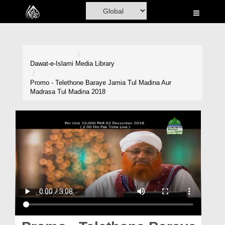
Home
Al-Quran
Books
Dawat-e-Islami
Media Library
Media
Promo - Telethone Baraye Jamia Tul Madina Aur
Madrasa Tul Madina 2018
Madani Channel
Volunteer Portal
Rohani Ilaj
Donation
Blog
Magazine