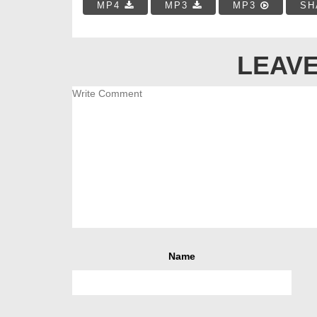
MP4
MP3
MP3
SH
LEAVE
Name