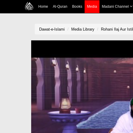
Home
Al-Quran
Books
Media
Madani Channel
Dawat-e-Islami
Media Library
Rohani Ilaj Aur Ist