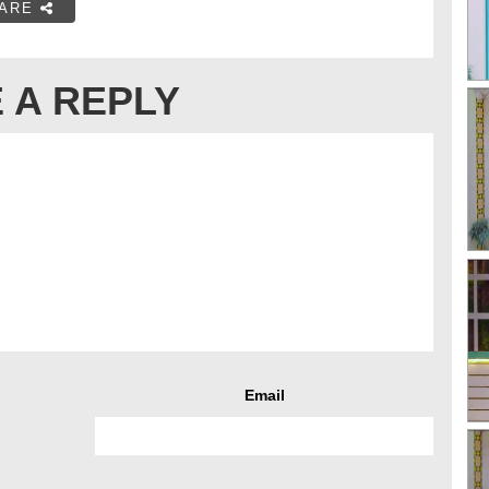
ARE
 A REPLY
Email