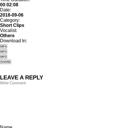
00:02:08
Date:
2018-09-06
Category:
Short Clips
Vocalist:
Others
Download In:
MP4
MP3
MP3
SHARE
LEAVE A REPLY
Name