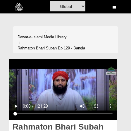
Home
Al-Quran
Books
Dawat-e-Islami
Media Library
Media
Rahmaton Bhari Subah Ep 129 - Bangla
Madani Channel
Volunteer Portal
Rohani Ilaj
Donation
Blog
Magazine
Rahmaton Bhari Subah