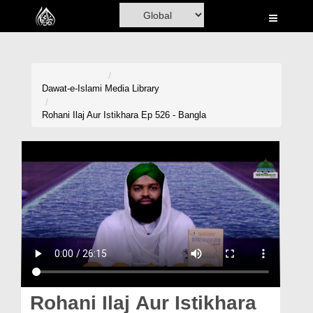
Home
Al-Quran
Books
Dawat-e-Islami
Media Library
Media
Rohani Ilaj Aur Istikhara Ep 526 - Bangla
Madani Channel
Volunteer Portal
Rohani Ilaj
Donation
Blog
Magazine
Rohani Ilaj Aur Istikhara