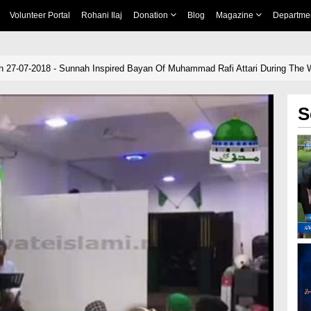
Volunteer Portal
Rohani Ilaj
Donation
Blog
Magazine
Departme
sh 27-07-2018 - Sunnah Inspired Bayan Of Muhammad Rafi Attari During The W
S