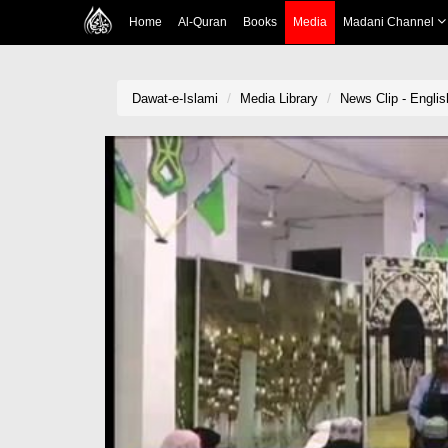
Home
Al-Quran
Books
Media
Madani Channel
Dawat-e-Islami
Media Library
News Clip - Engli