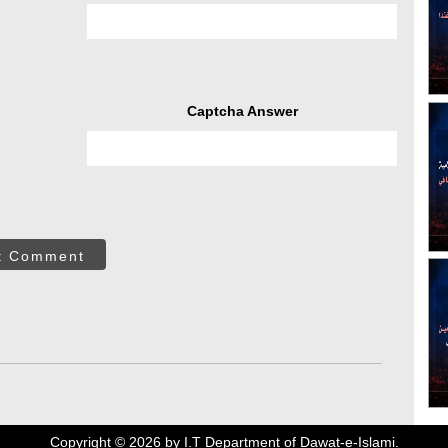
Captcha Answer
t Comment
Copyright ©
2026
by I.T Department of Dawat-e-Islami.