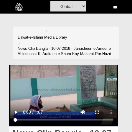
Home
Al-Quran
Books
Dawat-e-Islami
Media Library
Media
News Clip Bangla - 10-07-2018 - Janasheen e Ameer e
Ahlesunnat Ki Arakeen e Shura Kay Mazarat Par Hazri
Madani Channel
Volunteer Portal
Rohani Ilaj
Donation
Blog
Magazine