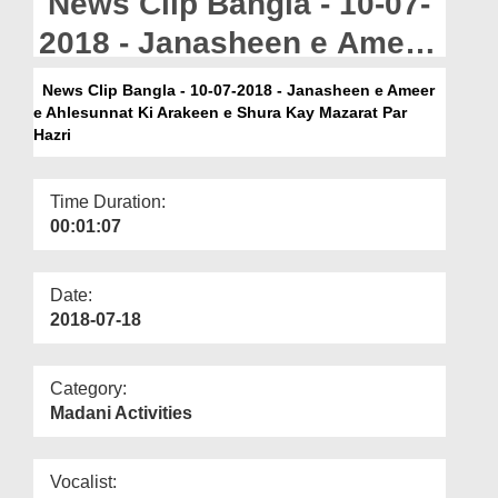
News Clip Bangla - 10-07-
Departments
2018 - Janasheen e Ameer
Our Websites
e Ahlesunnat Ki Arakeen e
News Clip Bangla - 10-07-2018 - Janasheen e Ameer
More
e Ahlesunnat Ki Arakeen e Shura Kay Mazarat Par
Shura Kay Mazarat Par
Hazri
Hazri
Time Duration:
00:01:07
Date:
2018-07-18
Category:
Madani Activities
Vocalist: