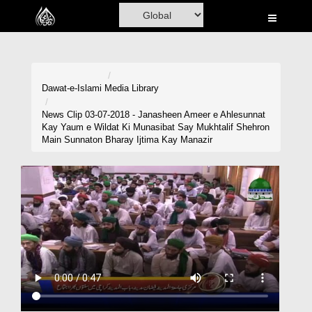
Home
Al-Quran
Books
Dawat-e-Islami
Media Library
Media
News Clip 03-07-2018 - Janasheen Ameer e Ahlesunnat
Kay Yaum e Wildat Ki Munasibat Say Mukhtalif Shehron
Madani Channel
Main Sunnaton Bharay Ijtima Kay Manazir
Volunteer Portal
Rohani Ilaj
Donation
Blog
Magazine