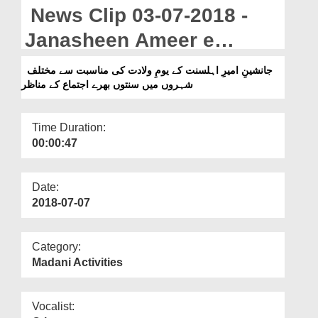
Departments
News Clip 03-07-2018 -
Our Websites
Janasheen Ameer e
Ahlesunnat Kay Yaum e
More
جانشینِ امیرِ اہلسنت کے یومِ ولادت کی مناسبت سے مختلف
شہروں میں سنتوں بھرے اجتماع کے مناظر
Wildat Ki Munasibat Say
Mukhtalif Shehron Main
Time Duration:
Sunnaton Bharay Ijtima
00:00:47
Kay Manazir
Date:
2018-07-07
Category:
Madani Activities
Vocalist: