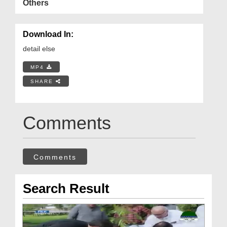
Others
Download In:
detail else
MP4
SHARE
Comments
Comments
Search Result