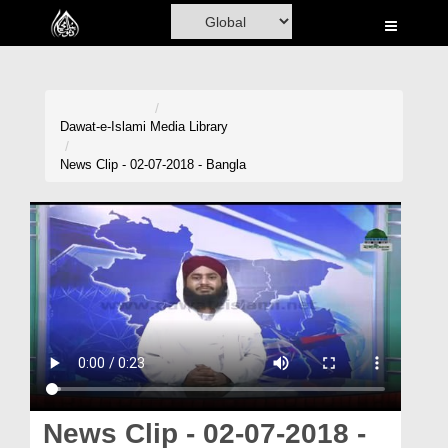
Home
Al-Quran
Books
Dawat-e-Islami
Media Library
Media
News Clip - 02-07-2018 - Bangla
Madani Channel
Volunteer Portal
Rohani Ilaj
Donation
Blog
Magazine
News Clip - 02-07-2018 -