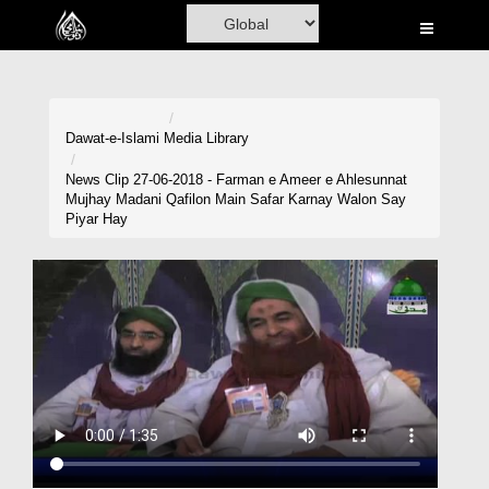
Home
Al-Quran
Books
Dawat-e-Islami
Media Library
Media
News Clip 27-06-2018 - Farman e Ameer e Ahlesunnat
Mujhay Madani Qafilon Main Safar Karnay Walon Say
Madani Channel
Piyar Hay
Volunteer Portal
Rohani Ilaj
Donation
Blog
Magazine