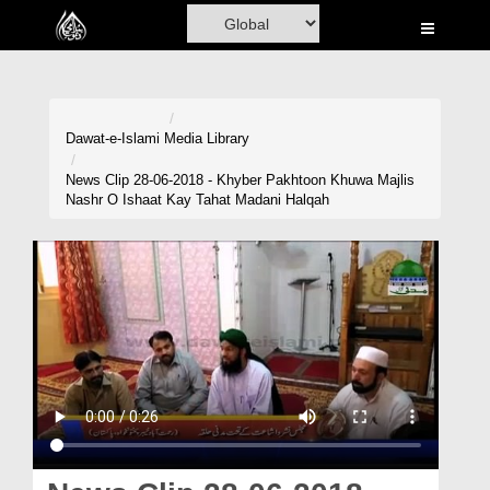
Home
Al-Quran
Books
Dawat-e-Islami
Media Library
Media
News Clip 28-06-2018 - Khyber Pakhtoon Khuwa Majlis
Nashr O Ishaat Kay Tahat Madani Halqah
Madani Channel
Volunteer Portal
Rohani Ilaj
Donation
Blog
Magazine