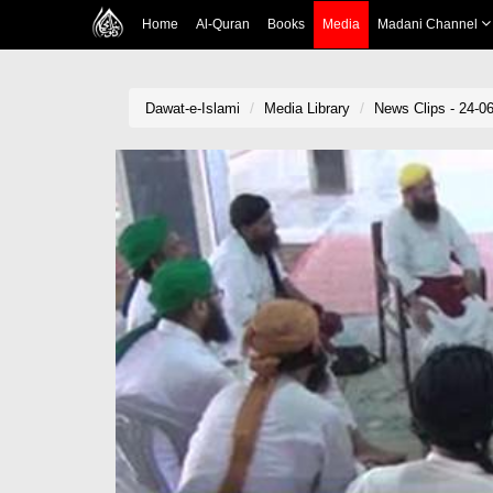
Home
Al-Quran
Books
Media
Madani Channel
Dawat-e-Islami
Media Library
News Clips - 24-0