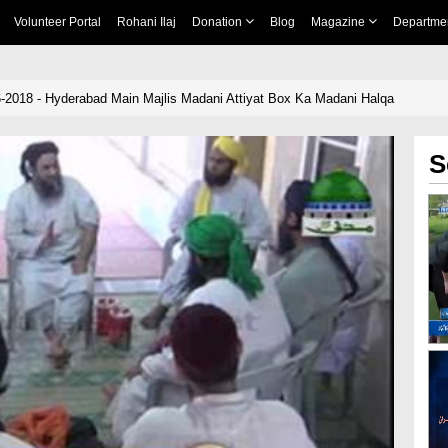
Volunteer Portal
Rohani Ilaj
Donation
Blog
Magazine
Departme
6-2018 - Hyderabad Main Majlis Madani Attiyat Box Ka Madani Halqa
S