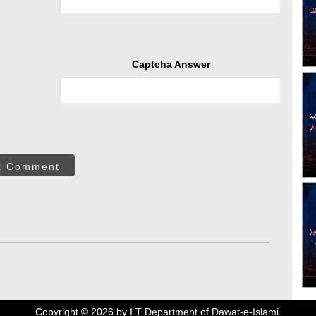
Captcha Answer
t Comment
Copyright ©
2026
by I.T Department of Dawat-e-Islami.