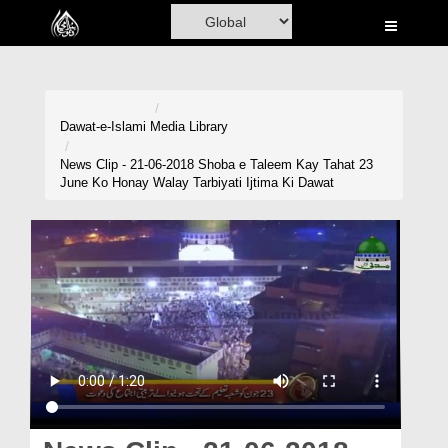
Home
Al-Quran
Books
Dawat-e-Islami
Media Library
Media
News Clip - 21-06-2018 Shoba e Taleem Kay Tahat 23
June Ko Honay Walay Tarbiyati Ijtima Ki Dawat
Madani Channel
Volunteer Portal
Rohani Ilaj
Donation
Blog
Magazine