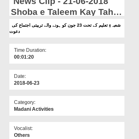
News Clip - 21-06-2018
Departments
Shoba e Taleem Kay Tahat
Our Websites
23 June Ko Honay Walay
شعبہءِ تعلیم کے تحت 23 جون کو ہونے والے تربیتی اجتماع کی
More
دعوت
Tarbiyati Ijtima Ki Dawat
Time Duration:
00:01:20
Date:
2018-06-23
Category:
Madani Activities
Vocalist:
Others