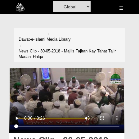
Home
Al-Quran
Books
Dawat-e-Islami
Media Library
Media
News Clip - 30-05-2018 - Majlis Tajiran Kay Tahat Tajir
Madani Halqa
Madani Channel
Volunteer Portal
Rohani Ilaj
Donation
Blog
Magazine