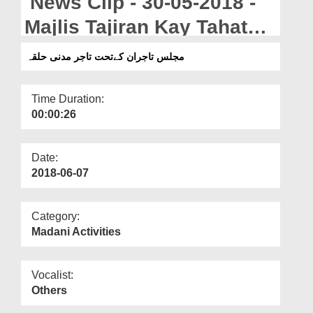
News Clip - 30-05-2018 -
Departments
Majlis Tajiran Kay Tahat
Our Websites
Tajir Madani Halqa
مجلس تاجران کےتحت تاجر مدنی حلقہ
More
Time Duration:
00:00:26
Date:
2018-06-07
Category:
Madani Activities
Vocalist:
Others