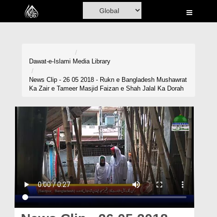
Home
Al-Quran
Books
Dawat-e-Islami
Media Library
Media
News Clip - 26 05 2018 - Rukn e Bangladesh Mushawrat
Ka Zair e Tameer Masjid Faizan e Shah Jalal Ka Dorah
Madani Channel
Volunteer Portal
Rohani Ilaj
Donation
Blog
Magazine