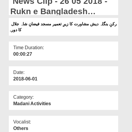
News Clip - 26 05 2018 -
Departments
Rukn e Bangladesh
Our Websites
Mushawrat Ka Zair e
رکنِ بنگلہ دیش مشاورت کا زیرِ تعمیر مسجد فیضانِ شاہ جلال
More
کا دورہ
Tameer Masjid Faizan e
Shah Jalal Ka Dorah
Time Duration:
00:00:27
Date:
2018-06-01
Category:
Madani Activities
Vocalist:
Others