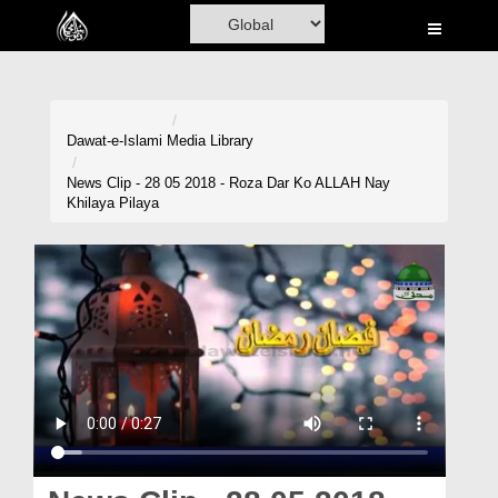
Home
Al-Quran
Books
Dawat-e-Islami
Media Library
Media
News Clip - 28 05 2018 - Roza Dar Ko ALLAH Nay
Khilaya Pilaya
Madani Channel
Volunteer Portal
Rohani Ilaj
Donation
Blog
Magazine