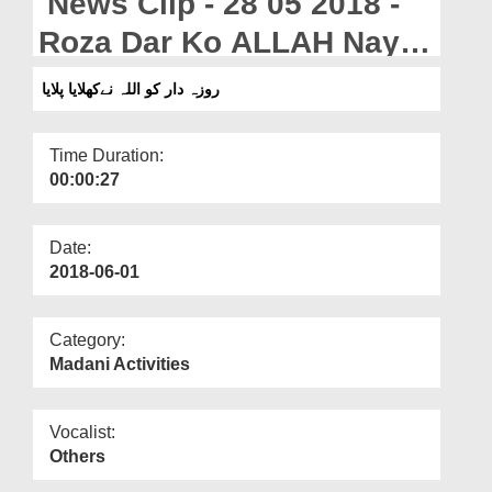
News Clip - 28 05 2018 -
Departments
Roza Dar Ko ALLAH Nay
Our Websites
Khilaya Pilaya
روزہ دار کو اللہ نےکھلایا پلایا
More
Time Duration:
00:00:27
Date:
2018-06-01
Category:
Madani Activities
Vocalist:
Others